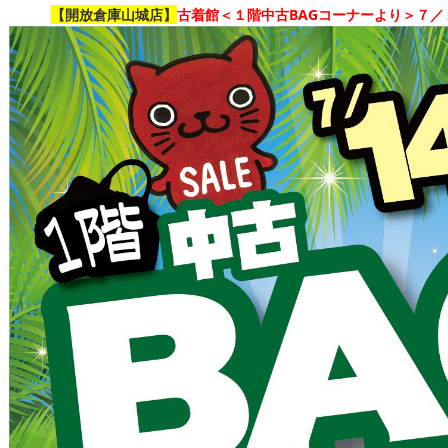
【開放倉庫山城店】
古着館＜１階中古BAGコーナーより＞７