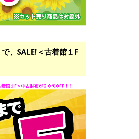
、SALE!＜古着館１F
古着館１F＞中古財布が２０％OFF！！