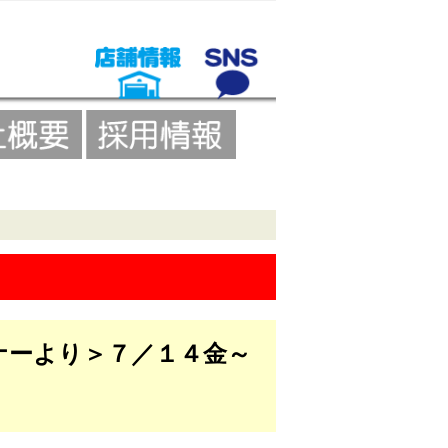
ナーより＞７／１４金～