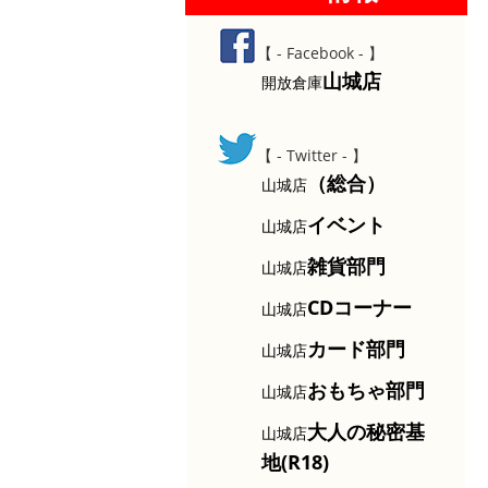
【 - Facebook - 】
山城店
開放倉庫
【 - Twitter - 】
（総合）
山城店
イベント
山城店
雑貨部門
山城店
CDコーナー
山城店
カード部門
山城店
おもちゃ部門
山城店
大人の秘密基
山城店
地(R18)